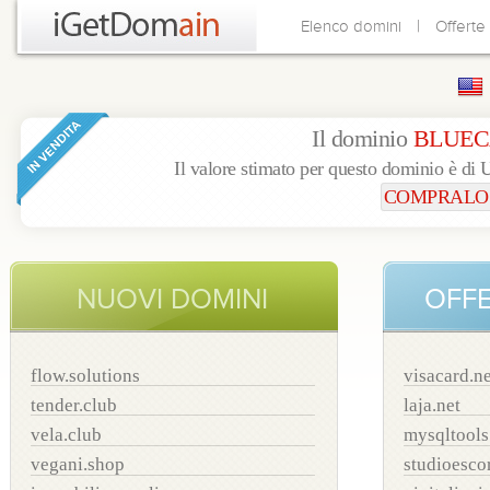
|
Elenco domini
Offerte
Il dominio
BLUEC
Il valore stimato per questo dominio è di
COMPRALO 
NUOVI DOMINI
OFFE
flow.solutions
visacard.ne
tender.club
laja.net
vela.club
mysqltool
vegani.shop
studioesco