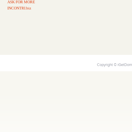
ASK FOR MORE
INCONTRI.biz
Copyright © iGetDoma